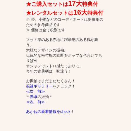
17
大
★ご購入セットは
特典付
16
大
★レンタルセットは
特典付
※ 帯、小物などのコーディネートは撮影用の
ための参考商品です
※ 価格は全て税別です
マット感のある赤地に躍動感のある鶴が舞
う、
大胆なデザインの振袖。
伝統的な松竹梅の意匠をポップな色合いでち
りばめ
オシャレでレトロ感たっぷりに。
今年の古典柄は一味違う！
お振袖はまだまだたくさん！
振袖ギャラリー
をチェック！
≪次
前≫
＊
赤系
の振袖＊
≪次
前≫
あかねの新着情報をcheck！