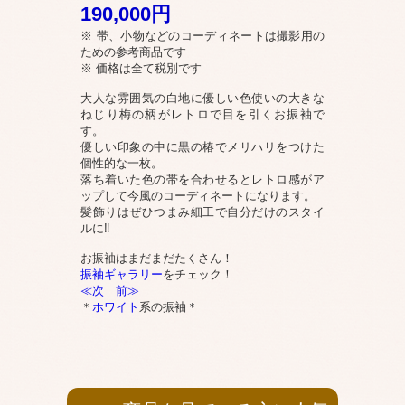
190,000円
※ 帯、小物などのコーディネートは撮影用の
ための参考商品です
※ 価格は全て税別です
大人な雰囲気の白地に優しい色使いの大きな
ねじり梅の柄がレトロで目を引くお振袖で
す。
優しい印象の中に黒の椿でメリハリをつけた
個性的な一枚。
落ち着いた色の帯を合わせるとレトロ感がア
ップして今風のコーディネートになります。
髪飾りはぜひつまみ細工で自分だけのスタイ
ルに‼
お振袖はまだまだたくさん！
振袖ギャラリー
をチェック！
≪次
前≫
＊
ホワイト
系の振袖＊