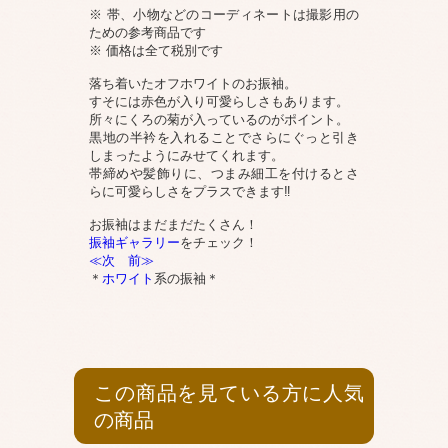
※ 帯、小物などのコーディネートは撮影用の
ための参考商品です
※ 価格は全て税別です
落ち着いたオフホワイトのお振袖。
すそには赤色が入り可愛らしさもあります。
所々にくろの菊が入っているのがポイント。
黒地の半衿を入れることでさらにぐっと引き
しまったようにみせてくれます。
帯締めや髪飾りに、つまみ細工を付けるとさ
らに可愛らしさをプラスできます‼
お振袖はまだまだたくさん！
振袖ギャラリー
をチェック！
≪次
前≫
＊
ホワイト
系の振袖＊
この商品を見ている方に人気
の商品