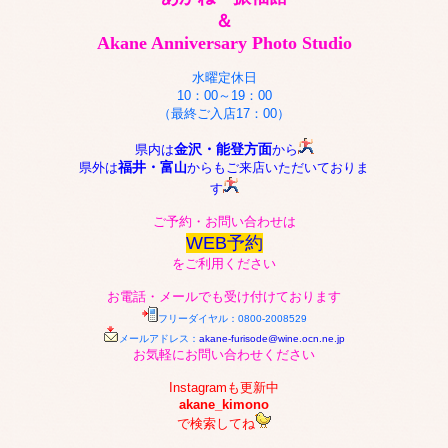
＆
Akane Anniversary Photo Studio
水曜定休日
10：00～19：00
（最終ご入店17：00）
金沢・能登方面
県内は
から
福井・富
県外は
山
からも
ご来店いただいておりま
す
ご予約・お問い合わせは
WEB予約
をご利用ください
お電話・メールでも受け付けております
フリーダイヤル：0800-2008529
メールアドレス：
akane-furisode@wine.ocn.ne.jp
お気軽にお問い合わせください
Instagramも更新中
akane_kimono
で検索してね