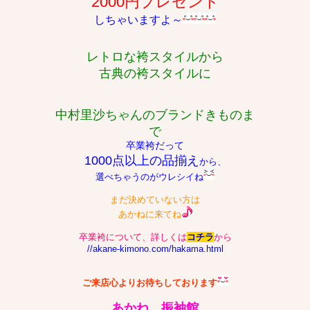
2000円プレゼント
しちゃいますよ～
レトロな袴スタイルから
古典の袴スタイルに
中村里沙ちゃんのブランドきものま
で
卒業袴だって
1000点以上の品揃え
から、
選べちゃうのがウレシイね
まだ決めていない方は
あかねに来てね
卒業袴について、詳しくは
コチラ
から
//akane-kimono.com/hakama.html
ご来店心よりお待ちしております
あかね 振袖館