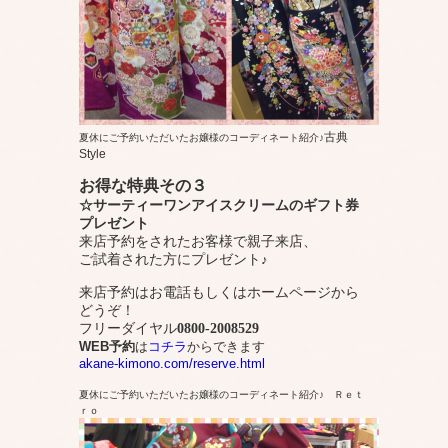
古典
夏休にご予約いただいたお嬢様のコーディネート紹介♪
Style
お得な特典その３
☆サーティーワンアイスクリームのギフト券
プレゼント
来店予約をされたお客様で親子来店、
ご試着された方にプレゼント
♪
来店予約はお電話もしくはホームページから
どうぞ！
フリーダイヤル
0800-2008529
WEB予約
は
コチラ
からできます
akane-kimono.com/reserve.html
夏休にご予約いただいたお嬢様のコーディネート紹介♪ Ｒｅｔ
ｒｏ