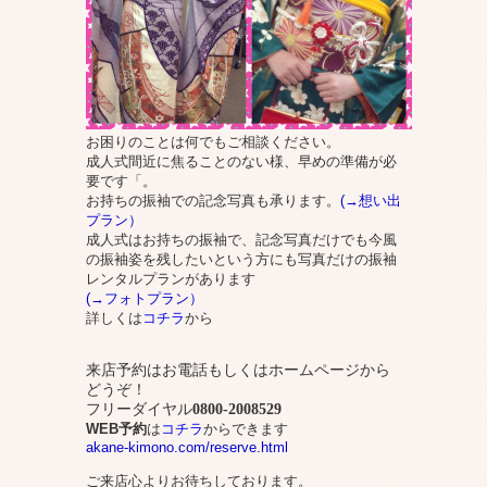
お困りのことは何でもご相談ください。
成人式間近に焦ることのない様、早めの準備が必
要です「。
お持ちの振袖での記念写真も承ります。
(→想い出
プラン）
成人式はお持ちの振袖で、記念写真だけでも今風
の振袖姿を残したいという方にも写真だけの振袖
レンタルプランがあります
(→フォトプラン）
詳しくは
コチラ
から
来店予約はお電話もしくはホームページから
どうぞ！
フリーダイヤル
0800-2008529
WEB予約
は
コチラ
からできます
akane-kimono.com/reserve.html
ご来店心よりお待ちしております。