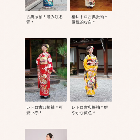
古典振袖＊澄み渡る
椿レトロ古典振袖＊
青＊
個性的な白＊
レトロ古典振袖＊可
レトロ古典振袖＊鮮
愛い赤＊
やかな黄色＊