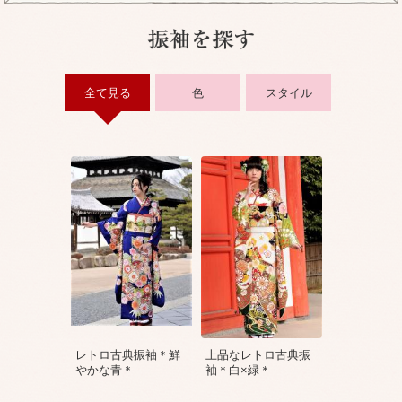
全て見る
色
スタイル
レトロ古典振袖＊鮮
上品なレトロ古典振
やかな青＊
袖＊白×緑＊