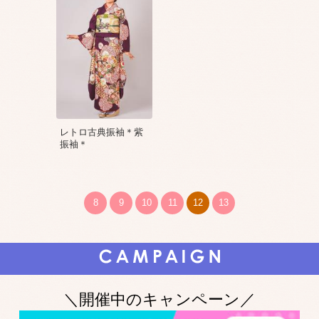
レトロ古典振袖＊紫
振袖＊
8
9
10
11
12
13
＼開催中のキャンペーン／