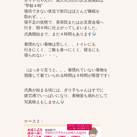
ぎり子ちゃんの、成人式当日のお支度開始は
”早朝４時”
寝坊できない状況で前日はほとんど睡眠を
取れず。。。
寝不足の状態で、美容院またはお支度会場へ
行き、朝６時に仕上がってしまいました。
式典開始まで、まだ４時間もあります
着慣れない着物は苦しく、、トイレにも
行きにくく、ご飯も食べにくく、寝るにも
寝られない・・・。
（はっきり言うと。。。着慣れていない着物を
我慢して着ていられる時間は４時間が限度です）
式典が始まる頃には、ぎり子ちゃんはすでに
疲労感でいっぱいになり、着物姿も崩れだして
写真映えもしません
ケース２：