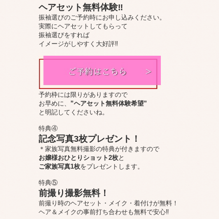
ヘアセット無料体験‼
振袖選びのご予約時にお申し込みください。
実際にヘアセットしてもらって
振袖選びをすれば
イメージがしやすく大好評‼
予約枠には限りがありますので
お早めに、
”ヘアセット無料体験希望”
と明記してくださいね。
特典④
記念写真3枚プレゼント！
＊家族写真無料撮影の特典が付きますので
お嬢様おひとりショット2枚
と
ご家族写真1枚
をプレゼントします。
特典⑤
前撮り撮影無料！
前撮り時のヘアセット・メイク・着付けが無料！
ヘア＆メイクの事前打ち合わせも無料で安心‼