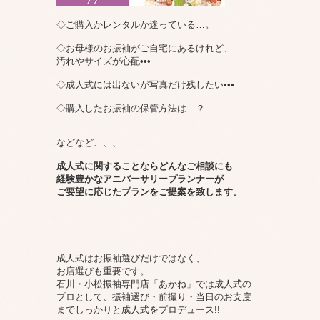
◇ご購入かレンタルか迷っている…。
◇お母様のお振袖がご自宅にあるけれど、
汚れやサイズが心配•••
◇成人式には出ないが写真だけ残したい•••
◇購入したお振袖の保管方法は…？
などなど、、、
成人式に関することならどんなご相談にも
経験豊かな
アニバーサリープランナーが
ご要望に応じたプランを
ご提案を致します。
成人式はお振袖選びだけではなく、
お店選びも重要です。
石川・小松振袖専門店「あかね」では成人式の
プロとして、振袖選び・前撮り・当日のお支度
までしっかりと成人式をプロデュース!!