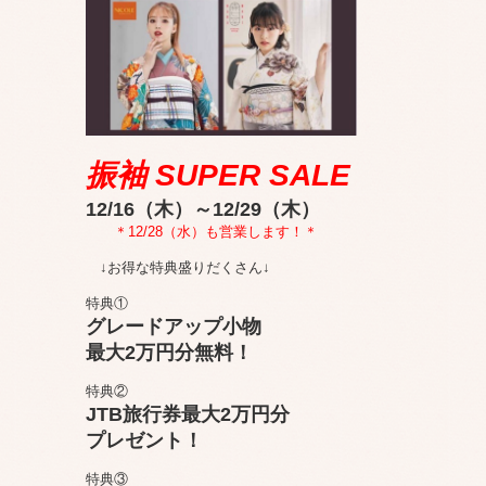
振袖 SUPER SALE
12/16（木）～12/29（木）
＊12/28（水）も営業します！＊
↓お得な特典盛りだくさん↓
特典①
グレードアップ小物
最大2万円分無料！
特典②
JTB旅行券最大2万円分
プレゼント！
特典③