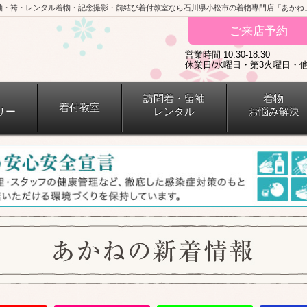
袖・袴・レンタル着物・記念撮影・前結び着付教室なら石川県小松市の着物専門店「あかね
ご来店予約
営業時間 10:30-18:30
休業日/水曜日・第3火曜日・
訪問着・留袖
着物
着付教室
リー
レンタル
お悩み解決