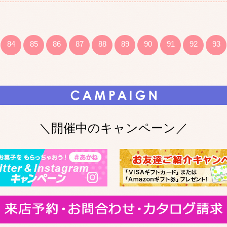
84
85
86
87
88
89
90
91
92
93
＼開催中のキャンペーン／