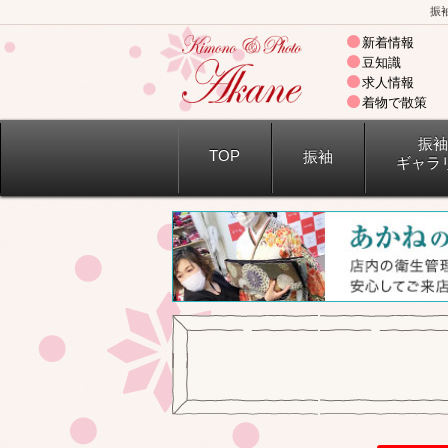
振
新着情報
豆知識
求人情報
着物で散策
振袖
TOP
振袖
ギャラ