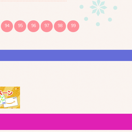
94
95
96
97
98
99