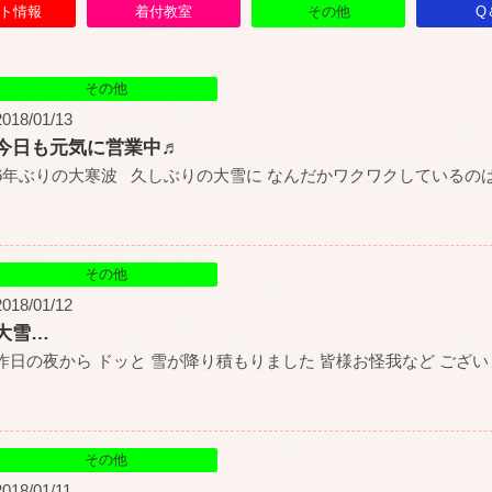
ト情報
着付教室
その他
Q
その他
2018/01/13
今日も元気に営業中♬
6年ぶりの大寒波 久しぶりの大雪に なんだかワクワクしているのは
その他
2018/01/12
大雪…
昨日の夜から ドッと 雪が降り積もりました 皆様お怪我など ござ
その他
2018/01/11