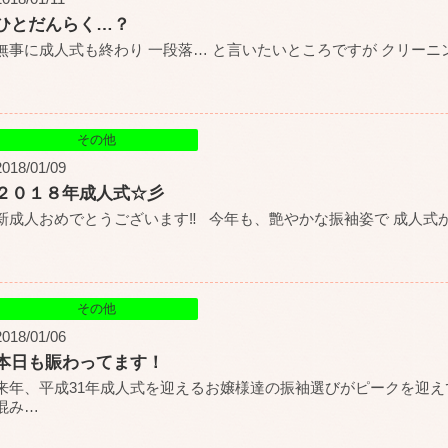
ひとだんらく…？
無事に成人式も終わり 一段落… と言いたいところですが クリーニ
その他
2018/01/09
２０１８年成人式☆彡
新成人おめでとうございます‼ 今年も、艶やかな振袖姿で 成人式
その他
2018/01/06
本日も賑わってます！
来年、平成31年成人式を迎えるお嬢様達の振袖選びがピークを迎え
混み
…