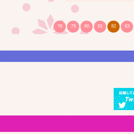
78
79
80
81
82
83