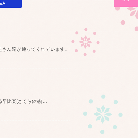
＆A
徒さん達が通ってくれています。
早比楽(さくら)の前
…