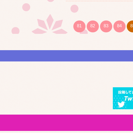
81
82
83
84
8