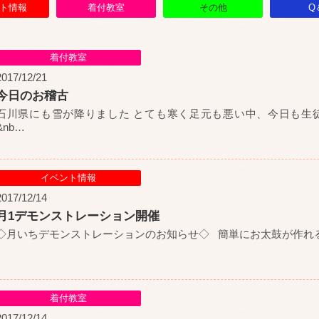
ト情報
着付教室
その他
Q
着付教室
2017/12/21
今日のお稽古
石川県にも雪が降りました とても寒く足元も悪い中、今日も生
&nb
…
イベント情報
2017/12/14
月1デモンストレーション開催
◇月いちデモンストレーションのお知らせ◇ 簡単にお太鼓が作れる
着付教室
2017/12/14