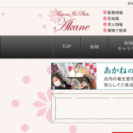
振
新着情報
豆知識
求人情報
着物で散策
振袖
TOP
振袖
ギャラ