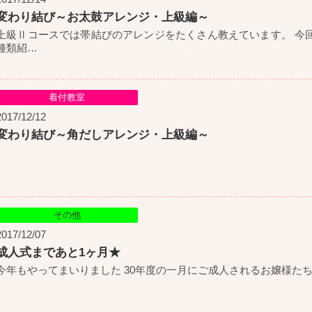
変わり結び～お太鼓アレンジ・上級編～
上級Ⅱコースでは帯結びのアレンジをたくさん教えています。 今
種類紹
…
着付教室
2017/12/12
変わり結び～角だしアレンジ・上級編～
その他
2017/12/07
成人式まであと1ヶ月★
今年もやってまいりました 30年度の一月にご成人されるお嬢様たち