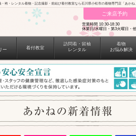
袖・袴・レンタル着物・記念撮影・前結び着付教室なら石川県小松市の着物専門店「あかね
ご来店予約
営業時間 10:30-18:30
休業日/水曜日・第3火曜日・
訪問着・留袖
着物
着付教室
リー
レンタル
お悩み解決