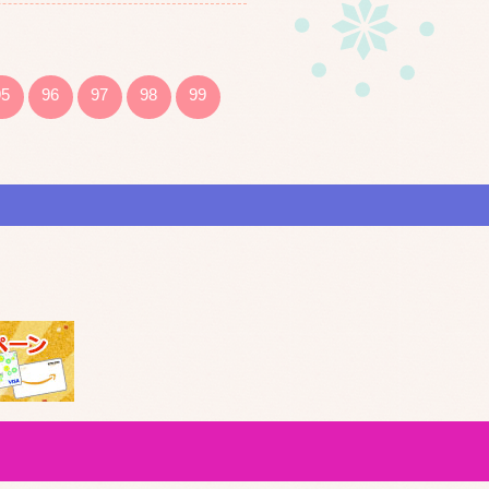
95
96
97
98
99