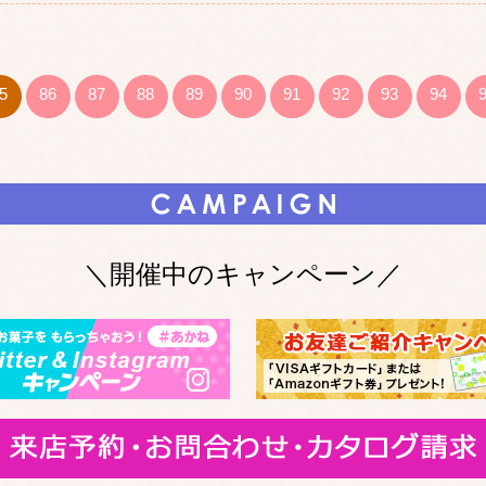
5
86
87
88
89
90
91
92
93
94
＼開催中のキャンペーン／