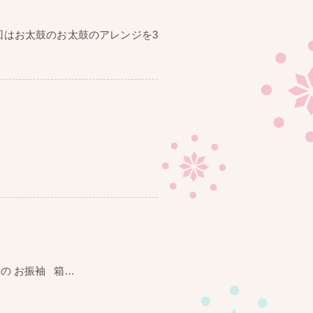
回はお太鼓のお太鼓のアレンジを3
の お振袖 箱
…