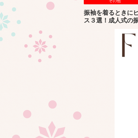
その他
振袖を着るときに
ス３選！成人式の