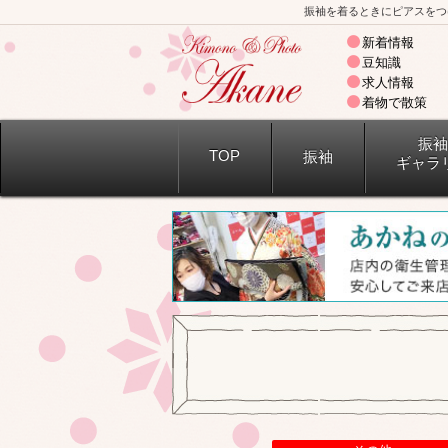
振袖を着るときにピアスをつ
新着情報
豆知識
求人情報
着物で散策
振袖
TOP
振袖
ギャラ