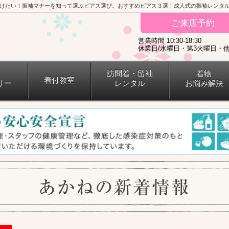
けたい！振袖マナーを知って選ぶピアス選び。おすすめピアス３選！成人式の振袖レンタ
ご来店予約
営業時間 10:30-18:30
休業日/水曜日・第3火曜日・
訪問着・留袖
着物
着付教室
リー
レンタル
お悩み解決