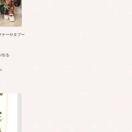
マナーやタブー
が出る
や