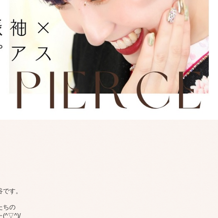
谷です。
たちの
▽^)/