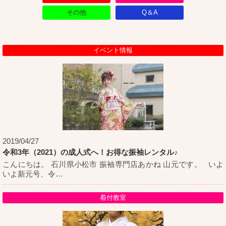
その他
Q＆A
イベント情報
2019/04/27
令和3年（2021）の成人式へ！お得な振袖レンタル♪
こんにちは。 石川県小松市 振袖専門店あかね 山元です。 いよ
いよ新元号、令
…
着付教室