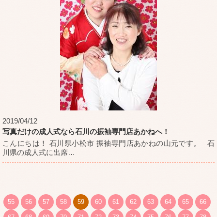
2019/04/12
写真だけの成人式なら石川の振袖専門店あかねへ！
こんにちは！ 石川県小松市 振袖専門店あかねの山元です。 石
川県の成人式に出席
…
55
56
57
58
59
60
61
62
63
64
65
66