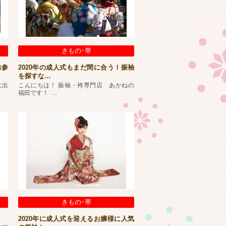
きもの･帯
お参
2020年の成人式もまだ間に合う！振袖
を探すな
…
に出
こんにちは！ 振袖・袴専門店 あかねの
福田です！
…
きもの･帯
2020年に成人式を迎えるお嬢様に人気