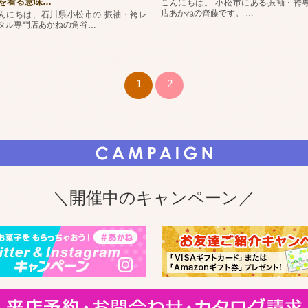
を着る意味
…
こんにちは。 小松市にある振袖・袴
店あかねの齊藤です。
…
んにちは、石川県小松市の 振袖・袴レ
タル専門店あかねの角谷
…
1
2
＼開催中のキャンペーン／