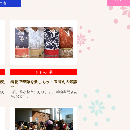
の他
きもの･帯
歴史
着物で季節を楽しもう～衣替えの知識
～
店あ
石川県小松市にあります、 着物専門店あ
かねの北
…