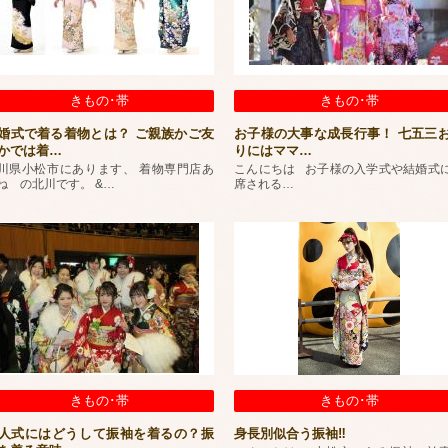
きもの･帯
きもの･帯
婚式で着る着物とは？ ご親族かご友
お子様の大事な成長行事！ 七五三
かでは着
…
りにはママ
…
川県小松市にあります、 着物専門店あ
こんにちは お子様の入学式や結婚式
ね の北川です。 &
…
席される
…
きもの･帯
きもの･帯
人式にはどうして振袖を着るの？振
身長別似合う振袖‼