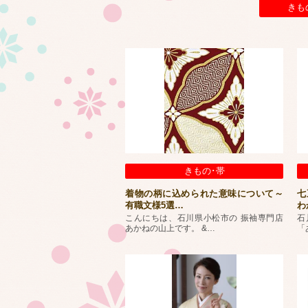
きも
きもの･帯
着物の柄に込められた意味について～
七
有職文様5選
…
わ
こんにちは、石川県小松市の 振袖専門店
石
あかねの山上です。 &
…
「